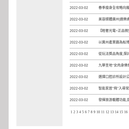
2022-03-02
春季瘦身全攻略向魔
2022-03-02
美容媒體廣州|適樂
2022-03-02
【輕奢光電+正品微
2022-03-02
以冀州產業園為船
2022-03-02
從玩法獎品角度,探
2022-03-02
九華圣地“女肉身佛
2022-03-02
選擇口腔診所設計
2022-03-02
智能家居“飛”入尋
2022-03-02
發揮旅游載體功能,
1
2
3
4
5
6
7
8
9
10
11
12
13
14
15
16